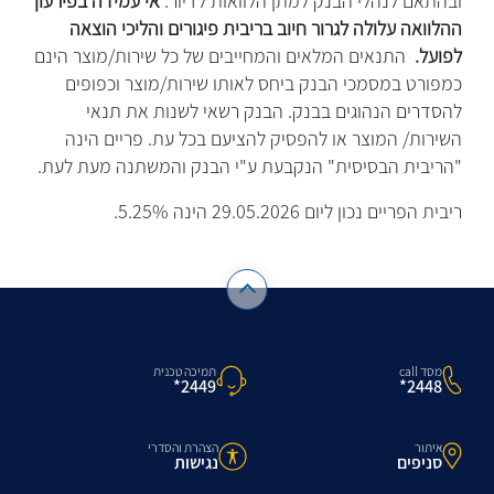
ובהתאם לנהלי הבנק למתן הלוואות לדיור.
אי עמידה בפירעון
ההלוואה עלולה לגרור חיוב בריבית פיגורים והליכי הוצאה
לפועל.
התנאים המלאים והמחייבים של כל שירות/מוצר הינם
כמפורט במסמכי הבנק ביחס לאותו שירות/מוצר וכפופים
להסדרים הנהוגים בבנק. הבנק רשאי לשנות את תנאי
השירות/ המוצר או להפסיק להציעם בכל עת. פריים הינה
"הריבית הבסיסית" הנקבעת ע"י הבנק והמשתנה מעת לעת.
ריבית הפריים נכון ליום 29.05.2026 הינה 5.25%.
מסד call
תמיכה טכנית
2448*
2449*
איתור
הצהרת והסדרי
סניפים
נגישות