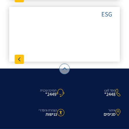
ESG
מסד call
תמיכה טכנית
2448*
2449*
איתור
הצהרת והסדרי
סניפים
נגישות