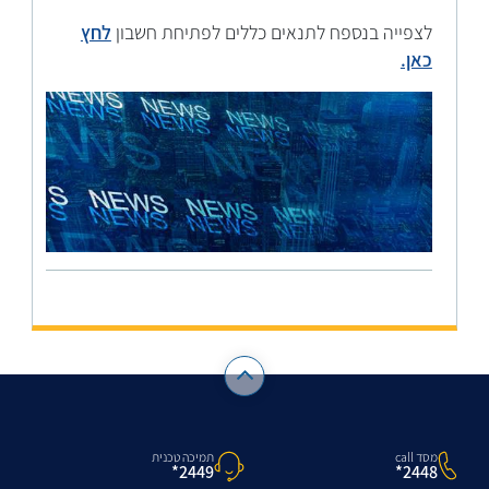
לצפייה בנספח לתנאים כללים לפתיחת חשבון
לחץ
כאן.
מסד call
תמיכה טכנית
2448*
2449*