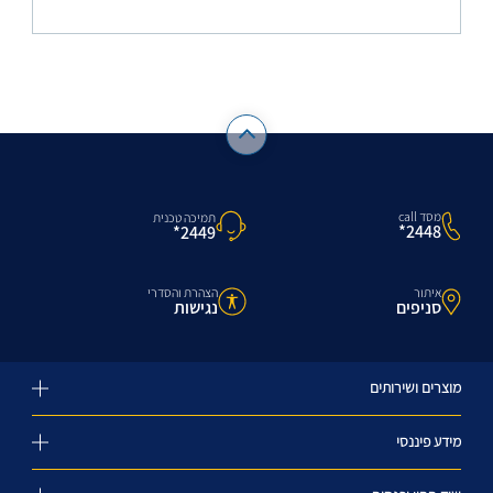
מסד call
תמיכה טכנית
2448*
2449*
איתור
הצהרת והסדרי
סניפים
נגישות
מוצרים ושירותים
מידע פיננסי