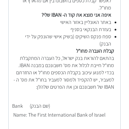
לאפשר קבלת כספים בחשבונו בין אם מהארץ או
מחו"ל.
איפה אני מוצא את קוד ה- IBAN שלי?
באתר האונליין באזור האישי
בעזרת הבנקאי בסניף
ספח פנקס השיקים (בשיק אישי שהונפק על ידי
הבנק)
קבלת העברה מחו"ל
בהתאם להוראת בנק ישראל, כל העברה המתקבלת
מחו"ל חייבת לכלול את מס' חשבונכם במבנה IBAN.
בכדי למנוע עיכוב בקבלת הכספים מחו"ל או החזרתם
למעביר, יש להקפיד ולמסור למעביר בחו"ל את מס' ה -
IBAN של חשבונכם וכן את הפרטים שלהלן:
(שם הבנק) Bank
Name: The First International Bank of Isra
el