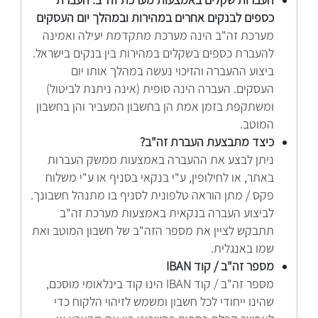
​העברות שקלים באמצעות מערכת זה"ב:
העברת
כספים לבנקים אחרים במהירות ובמהלך יום העסקים
מערכת זה"ב הינה מערכת מתקדמת יעילה ואמינה
להעברת כספים בשקלים במהירות בין בנקים בישראל.
ביצוע ההעברה והזיכוי נעשה במהלך אותו יום
העסקים. העברה הינה סופית (אינה ניתנת לביטול)
ומשתקפת בזמן אמת הן בחשבון המעביר והן בחשבון
המוטב.
כיצד מתבצעת העברת זה"ב?
ניתן לבצע את ההעברה באמצעות ממשק העברות
באתר, או לחילופין, ע"י בנקאי בסניף או ע"י משלוח
פקס / מתן הוראה טלפונית לסניף בו מתנהל חשבונך.
לביצוע העברה בנקאית באמצעות מערכת זה"ב
תתבקש לציין את מספר הזה"ב של חשבון המוטב ואת
שמו באנגלית.
מספר זה"ב / קוד IBAN
מספר זה"ב / קוד IBAN הינו קוד בינלאומי מוסכם,
שהינו ייחודי לכל חשבון ומשמש לזיהוי הלקוח כדי