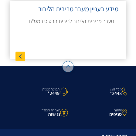
מידע בעניין מעבר מריבית הליבור
מעבר מריבית הליבור לריבית הבסיס במט"ח
מסד call
תמיכה טכנית
2448*
2449*
איתור
הצהרת והסדרי
סניפים
נגישות