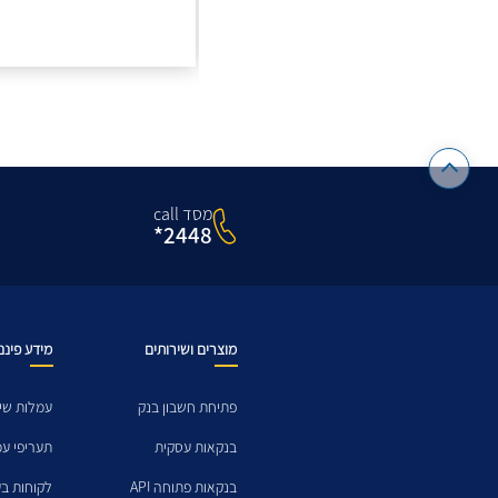
מסד call
2448*
מוצרים ושירותים
מידע פיננ
פתיחת חשבון בנק
עמלות שיר
בנקאות עסקית
תעריפי ע
בנקאות פתוחה API
לקוחות בע