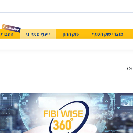
מוצרי שוק הכסף
שוק ההון
ייעוץ פנסיוני
הטבות & Beyond א
Fib