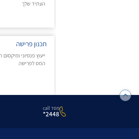
העתיד שלך
תכנון פרישה
ייעוץ פנסיוני ומיקסום 
המס לפרישה
מסד call
2448*