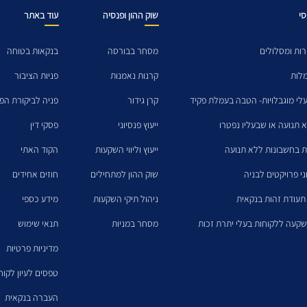
סי
שוק ההון ופנסיה
עוד באתר
ות ומסלולים
מסחר בבורסה
בנקאות בטוחה
מלות
קרנות נאמנות
פניות הציבור
לי מוגבלויות- הטבה בעמלת פקיד
קרן גידור
פניה לביקורת הפנ
א תנועה או שבעליו נפטרו
ייעוץ פנסיוני
פסקי דין
ת בחשבונות ללא תנועה
ייעוץ וליווי השקעות
הקוד האתי
ני פרויקטים לבניה
שוק ההון למתחילים
חוזים אחידים
תעודת זהות בנקאית
ניהול תיקי השקעות
מידע כספי
קעה ללקוחות בעלי יתרת זכות
מסחר במניות
תנאי שימוש
מדיניות פרטיות
טפסים לעיון לקו
העברה בנקאית