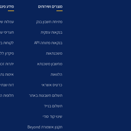
מוצרים ושירותים
מידע פיננ
פתיחת חשבון בנק
עמלות שיר
בנקאות עסקית
תעריפי ע
בנקאות פתוחה API
לקוחות בע
משכנתאות
פיקדון לל
מחשבון משכנתא
יתרות זכו
הלוואות
אימות נתו
כרטיס אשראי
דוח שנתי 
תשלום חשבונות באתר
חלופות הש
תשלום בנייד
שינוי קוד סודי
תקנון אשמורת Beyond