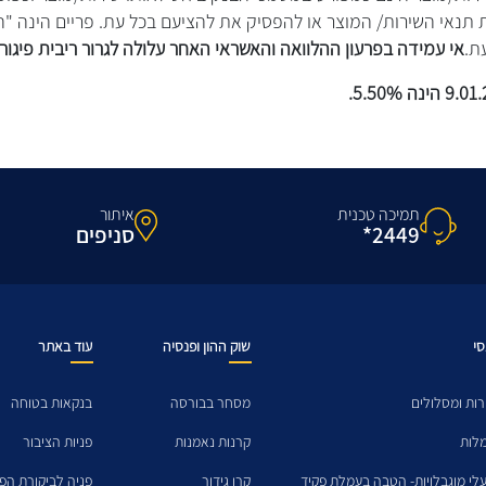
 תנאי השירות/ המוצר או להפסיק את להציעם בכל עת. פריים הינה "
ת.
אי עמידה בפרעון ההלוואה והאשראי האחר עלולה לגרור ריבית פיגורי
תמיכה טכנית
איתור
2449*
סניפים
סי
שוק ההון ופנסיה
עוד באתר
ות ומסלולים
מסחר בבורסה
בנקאות בטוחה
מלות
קרנות נאמנות
פניות הציבור
לי מוגבלויות- הטבה בעמלת פקיד
קרן גידור
פניה לביקורת הפנ