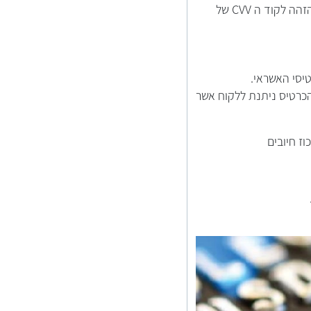
עם שפעול הכרטיס הפיזי, יוחלף באופן אוטומטי קוד ה- CVV של הכרטיס הדיגיטלי בקוד חדש .(הזהה לקוד ה CVV של
כרטיס ניתנת ללקוח אשר