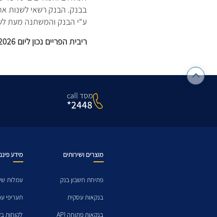
בבנק. הבנק רשאי לשנות את
ע"י הבנק והמשתנה מעת לע
ריבית הפריים נכון ליום 9.01.2026 הינה 5.50%.
מסד call
2448*
מוצרים ושירותים
מידע פיננ
פתיחת חשבון בנק
עמלות שיר
בנקאות עסקית
תעריפי ע
בנקאות פתוחה API
לקוחות בע