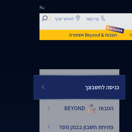
Ru
search
צרו קשר
לאיתור סניף
י
הטבות & Beyond אשמורת
כניסה לחשבונך
הטבות
&
BEYOND
פתיחת חשבון בבנק מסד