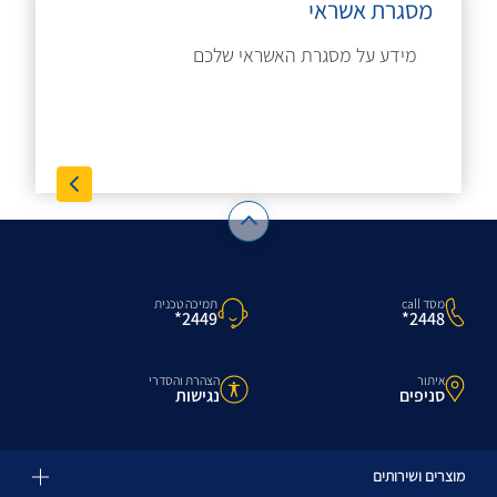
מסגרת אשראי
מידע על מסגרת האשראי שלכם
מסד call
תמיכה טכנית
2448*
2449*
איתור
הצהרת והסדרי
סניפים
נגישות
מוצרים ושירותים