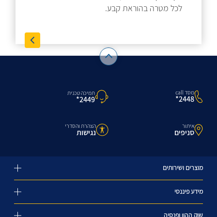
לכל מטרה בהוראת קבע.
מסד call
תמיכה טכנית
2448*
2449*
איתור
הצהרת והסדרי
סניפים
נגישות
מוצרים ושירותים
מידע פיננסי
שוק ההון ופנסיה