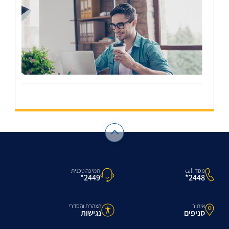
מסד call
תמיכה טכנית
2448*
2449*
איתור
הצהרת והסדרי
סניפים
נגישות