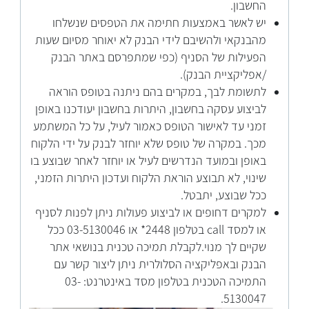
החשבון.
יש לאשר באמצעות חתימה את הטפסים שנשלחו
מהבנקאי ולהשיבם לידי הבנק לא יאוחר מסיום שעות
הפעילות של הסניף (כפי שמתפרסם באתר הבנק
/אפליקציית הבנק).
לתשומת לבך, במקרים בהם ניתנה בטופס הוראה
לביצוע עסקה בחשבון, היתרות בחשבון יעודכנו באופן
זמני עד לאישור הטופס כאמור לעיל, על כל המשתמע
מכך. במקרה של טופס שלא יוחזר לבנק על ידי הלקוח
באופן ובמועד הנדרשים לעיל או יוחזר לאחר שבוצע בו
שינוי, לא תבוצע הוראת הלקוח ועדכון היתרות הזמני,
ככל שבוצע, יתבטל.
למקרים דחופים או לביצוע פעולות ניתן לפנות לסניף
או למסד call בטלפון 2448* או 03-5130046 ככל
שקיים לך מנוי.לקבלת תמיכה טכנית בנושאי אתר
הבנק ובאפליקציה הסלולרית ניתן ליצור קשר עם
התמיכה הטכנית בטלפון מסד באינטרנט: 03-
5130047.