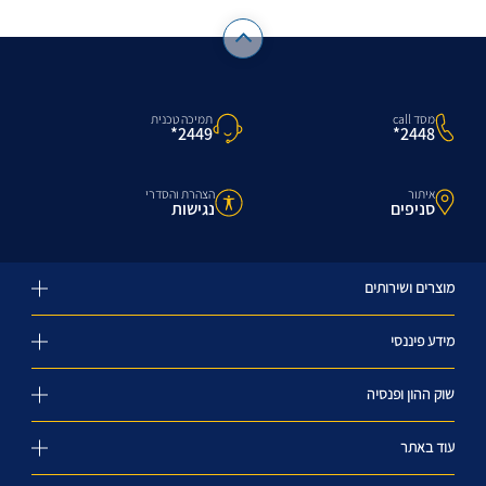
מסד call
תמיכה טכנית
2448*
2449*
איתור
הצהרת והסדרי
סניפים
נגישות
מוצרים ושירותים
מידע פיננסי
שוק ההון ופנסיה
עוד באתר