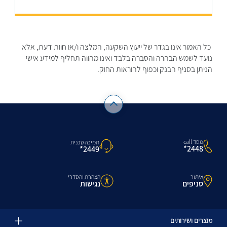
כל האמור אינו בגדר של ייעוץ השקעה, המלצה ו/או חוות דעת, אלא
נועד לשמש הבהרה והסברה בלבד ואינו מהווה תחליף למידע אישי
הניתן בסניף הבנק וכפוף להוראות החוק.
מסד call
תמיכה טכנית
2448*
2449*
איתור
הצהרת והסדרי
סניפים
נגישות
מוצרים ושירותים