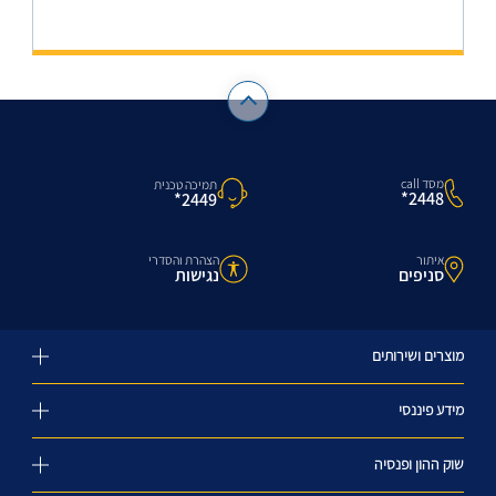
מסד call
תמיכה טכנית
2448*
2449*
איתור
הצהרת והסדרי
סניפים
נגישות
מוצרים ושירותים
מידע פיננסי
שוק ההון ופנסיה