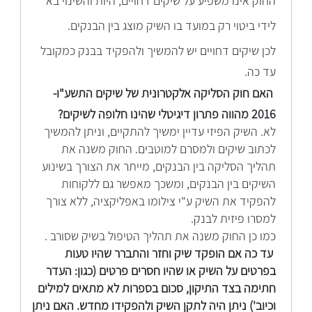
החוק אינו משפיע על שיקים דחויים, היות והשינוי בא
לידי ביטוי רק במועד בו השיק מוצג בין הבנקים.
לכ
ן שיקים דחויים יש להמשיך ולהפקיד בבנק כמקובל
עד כה.
האם
חוק הסליקה אלקטרונית של שיקים התשע"ו-
2016 מהווה פתרון דיגיטלי שהינו חלופה לשיקים?
לא. השיק הפיזי עדיין ימשיך להתקיים, וניתן להמשיך
לכתוב שיקים ולמסרם למוטבים. החוק משנה את
תהליך הסליקה בין הבנקים, מייתר את הצורך בשינוע
השיקים בין הבנקים, ומשכך מאפשר גם ללקוחות
להפקיד את השיק ע"י צילומו באפליקציה, ללא צורך
למסרו פיזית לבנק.
כמו כן החוק משנה את תהליך הטיפול בשיק שסורב .
עד כה אם הופקד שיק וחזר והתברר שהיו טעות
בפרטים על השיק או שהיו חסרים פרטים (כגון: העדר
חתימה בצד התיקון, סכום בספרות לא מתאים למילים
וכיוב') ניתן היה לתקן השיק ולהפקידו מחדש. האם ניתן