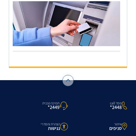
מסד call
תמיכה טכנית
2448*
2449*
איתור
הצהרת והסדרי
סניפים
נגישות