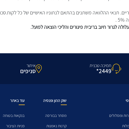
ריים. תנאי ההלוואה משתנים בהתאם לנתוניו האישיים של כל לקוח.סכו
לולה לגרור חיוב בריבית פיגורים והליכי הוצאה לפועל.
תמיכה טכנית
איתור
2449*
סניפים
סי
שוק ההון ופנסיה
עוד באתר
ות ומסלולים
מסחר בבורסה
בנקאות בטוחה
מלות
קרנות נאמנות
פניות הציבור