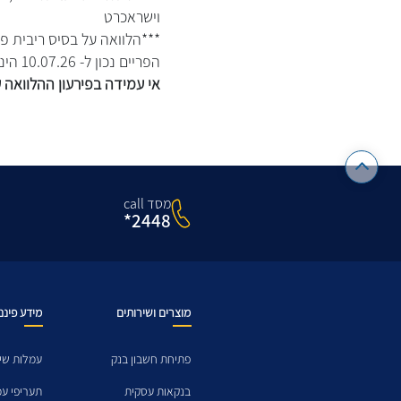
וישראכרט
***הלוואה על בסיס ריבית פ
הפריים נכון ל- 10.07.26 הינה 5% .
אי עמידה בפירעון ההלוואה ע
מסד call
2448*
מוצרים ושירותים
מידע פיננ
פתיחת חשבון בנק
עמלות שיר
בנקאות עסקית
תעריפי ע