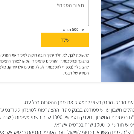
עת הבנק. הבנק רשאי להפסיק את מתן ההטבות בכל עת.
ים חשבון עו"ש סטודנט בבנק מסד. ההצטרפות למועדון סטודנט עד גיל
10 ש"ח בכרטיס אשראי.
**שכר הלימוד בגובה 15,000 ש"ח. מתן האשראי בכפוף לשיקול דעת הסניף. הנפקת כרטיס