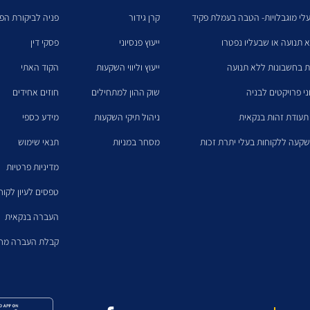
לי מוגבלויות- הטבה בעמלת פקיד
קרן גידור
פניה לביקורת הפנ
א תנועה או שבעליו נפטרו
ייעוץ פנסיוני
פסקי דין
ת בחשבונות ללא תנועה
ייעוץ וליווי השקעות
הקוד האתי
ני פרויקטים לבניה
שוק ההון למתחילים
חוזים אחידים
תעודת זהות בנקאית
ניהול תיקי השקעות
מידע כספי
קעה ללקוחות בעלי יתרת זכות
מסחר במניות
תנאי שימוש
מדיניות פרטיות
טפסים לעיון לקו
העברה בנקאית
קבלת העברה מחו