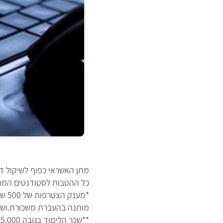
מתן האשראי כפוף לשיקול ד
כל ההטבות לסטודנטים המנהל
*מענק הצטרפות של 500 ש"ח בפתיחת החשבון , מענק נוסף של 1000 ש"ח בשתי פעימות ( שנה שניה ושלישית ).
מותנה בהעברת משכורת.ושימוש חודשי כ- 00