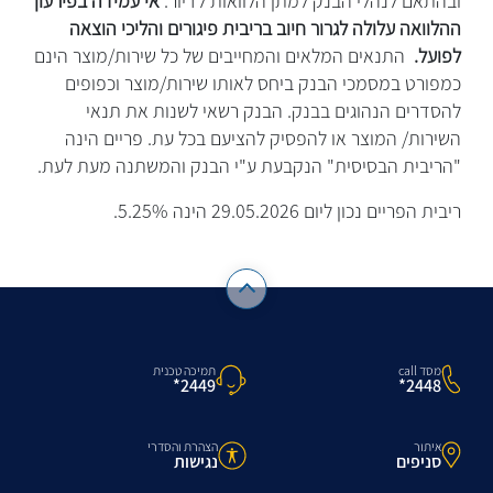
ובהתאם לנהלי הבנק למתן הלוואות לדיור.
אי עמידה בפירעון
ההלוואה עלולה לגרור חיוב בריבית פיגורים והליכי הוצאה
לפועל.
התנאים המלאים והמחייבים של כל שירות/מוצר הינם
כמפורט במסמכי הבנק ביחס לאותו שירות/מוצר וכפופים
להסדרים הנהוגים בבנק. הבנק רשאי לשנות את תנאי
השירות/ המוצר או להפסיק להציעם בכל עת. פריים הינה
"הריבית הבסיסית" הנקבעת ע"י הבנק והמשתנה מעת לעת.
ריבית הפריים נכון ליום 29.05.2026 הינה 5.25%.
מסד call
תמיכה טכנית
2448*
2449*
איתור
הצהרת והסדרי
סניפים
נגישות