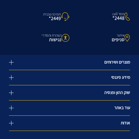
מסד call
תמיכה טכנית
2448*
2449*
איתור
הצהרת והסדרי
סניפים
נגישות
מוצרים ושירותים
מידע פיננסי
שוק ההון ופנסיה
עוד באתר
אודות