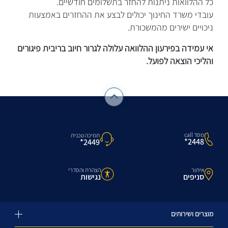
כל ההלוואות ניתנות להחזר בתשלומים חודשיים.
עובדי משרד החינוך יכולים לבצע את ההחזרים באמצעות
ניכויים ישירים מהמשכורת.
אי עמידה בפירעון ההלוואה עלולה לגרור חיוב בריבית פיגורים
והליכי הוצאה לפועל.
מסד call
תמיכה טכנית
2448*
2449*
איתור
הצהרת והסדרי
סניפים
נגישות
מוצרים ושירותים