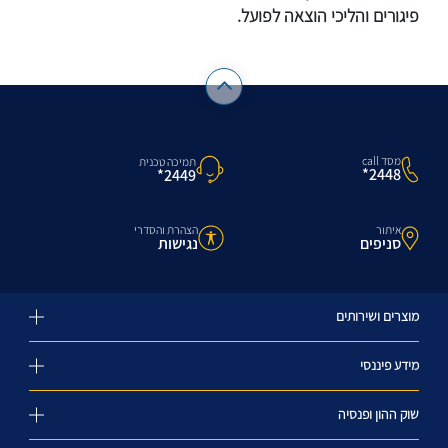
פיגורים והליכי הוצאה לפועל.
מסד call
תמיכה טכנית
2448*
2449*
איתור
הצהרת והסדרי
סניפים
נגישות
מוצרים ושירותים
מידע פיננסי
שוק ההון ופנסיה