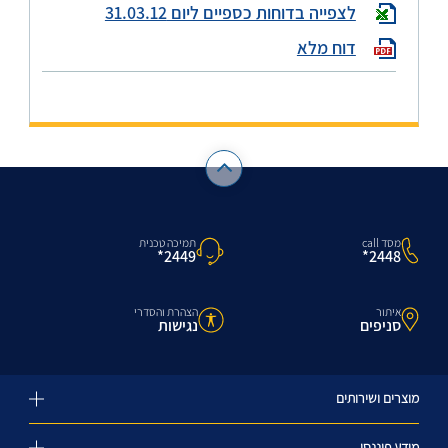
לצפייה בדוחות כספיים ליום 31.03.12
דוח מלא
מסד call
תמיכה טכנית
2448*
2449*
איתור
הצהרת והסדרי
סניפים
נגישות
מוצרים ושירותים
מידע פיננסי