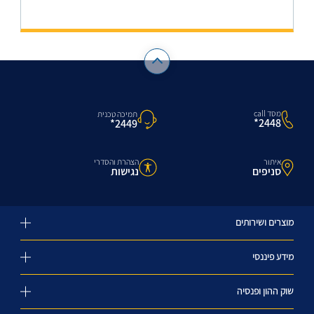
מסד call
תמיכה טכנית
2448*
2449*
איתור
הצהרת והסדרי
סניפים
נגישות
מוצרים ושירותים
מידע פיננסי
שוק ההון ופנסיה