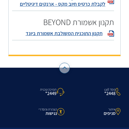
לקבלת כרטיס חיוב מקס - ארנקים דיגיטליים
תקנון אשמורת BEYOND
תקנון התוכנית המשולבת אשמורת ביונד
מסד call
תמיכה טכנית
2448*
2449*
איתור
הצהרת והסדרי
סניפים
נגישות