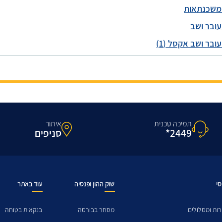
 משכנתאות
עובר ושב
ובר ושב אקסל (1)
תמיכה טכנית
איתור
2449*
סניפים
סי
שוק ההון ופנסיה
עוד באתר
ות ומסלולים
מסחר בבורסה
בנקאות בטוחה