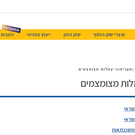
מוצרי שוק הכסף
שוק ההון
ייעוץ פנסיוני
הטבות & Beyond א
תעריפוני עמלות מצומצמים
ק
לות מצומצמים
שראי
שראי
 משכנתאות