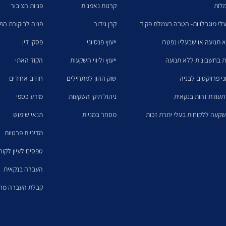
מלות
קרנות נאמנות
פניות הציבור
לי מוגבלויות- הטבה בעמלת פקיד
קרן גידור
פניה לביקורת הפנ
א תנועה או שבעליו נפטרו
ייעוץ פנסיוני
פסקי דין
ת בחשבונות ללא תנועה
ייעוץ וליווי השקעות
הקוד האתי
ני פרויקטים לבניה
שוק ההון למתחילים
חוזים אחידים
תעודת זהות בנקאית
ניהול תיקי השקעות
מידע כספי
קעה ללקוחות בעלי יתרת זכות
מסחר במניות
תנאי שימוש
מדיניות פרטיות
טפסים לעיון לקו
העברה בנקאית
קבלת העברה מחו