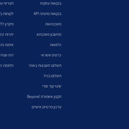
בנקאות עסקית
תעריפי ע
בנקאות פתוחה API
לקוחות בע
משכנתאות
פיקדון לל
מחשבון משכנתא
יתרות זכו
הלוואות
אימות נתו
כרטיס אשראי
דוח שנתי 
תשלום חשבונות באתר
חלופות הש
תשלום בנייד
שינוי קוד סודי
תקנון אשמורת Beyond
עדכון פרטיים אישיים