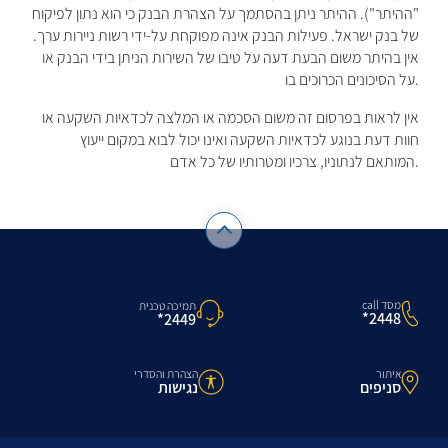
"ההיתר"). ההיתר ניתן בהסתמך על הצהרת הבנק כי הוא נתון לפיקוח
של בנק ישראל. פעילות הבנק אינה מפוקחת על-ידי רשות ניירות ערך.
אין בהיתר משום הבעת דעה על טיבו של השירות הניתן בידי הבנק או
על הסיכונים הכרוכים בו.
אין לראות בפרסום זה משום הסכמה או המלצה לכדאיות השקעה או
חוות דעת בנוגע לכדאיות השקעה ואינו יכול לבוא במקום ייעוץ
המותאם לנתוניו, צרכיו ומטרותיו של כל אדם.
מסד call
תמיכה טכנית
2448*
2449*
איתור
הצהרת והסדרי
סניפים
נגישות