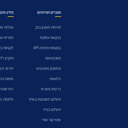
מוצרים ושירותים
מידע פיננ
פתיחת חשבון בנק
עמלות שיר
בנקאות עסקית
תעריפי ע
בנקאות פתוחה API
לקוחות בע
משכנתאות
פיקדון לל
מחשבון משכנתא
יתרות זכו
הלוואות
אימות נתו
כרטיס אשראי
דוח שנתי 
תשלום חשבונות באתר
חלופות הש
תשלום בנייד
שינוי קוד סודי