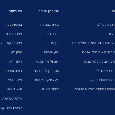
סי
שוק ההון ופנסיה
עוד באתר
ות ומסלולים
מסחר בבורסה
בנקאות בטוחה
מלות
קרנות נאמנות
פניות הציבור
לי מוגבלויות- הטבה בעמלת פקיד
קרן גידור
פניה לביקורת הפנ
א תנועה או שבעליו נפטרו
ייעוץ פנסיוני
פסקי דין
ת בחשבונות ללא תנועה
ייעוץ וליווי השקעות
הקוד האתי
ני פרויקטים לבניה
שוק ההון למתחילים
חוזים אחידים
תעודת זהות בנקאית
ניהול תיקי השקעות
מידע כספי
קעה ללקוחות בעלי יתרת זכות
מסחר במניות
תנאי שימוש
מדיניות פרטיות
טפסים לעיון לקו