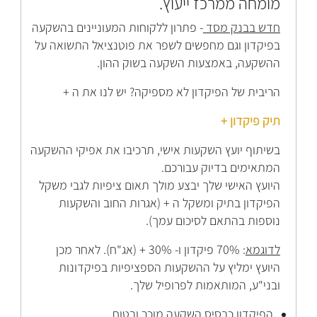
מומחה ממרכז ייעוץ.
חדש בבנק מסד
- פתרון ללקוחות המעוניינים בהשקעה
בפיקדון וגם מחפשים לשפר את פוטנציאל התשואה על
ההשקעה, באמצעות השקעה בשוק ההון.
הריבית של הפיקדון לא מספיקה? יש לנו את ה +
תיק פיקדון +
בשיתוף יועץ השקעות אישי, תרכיבו את אפיקי ההשקעה
המתאימים בדיוק עבורכם.
היועץ האישי שלך יבצע מולך תאום ציפיות לגבי משקל
הפיקדון בתיק ומשקל ה + (אגרות החוב והשקעות
נוספות בהתאם לסיכום עמך).
לדוגמא
: 70% פיקדון ו- 30% + (אג"ח). לאחר מכן
היועץ ימליץ על ההשקעות הספציפיות בפיקדונות
ובני"ע, המותאמות לפרופיל שלך.
הפיקדון כבסיס השקעה מוכר ובטוח.