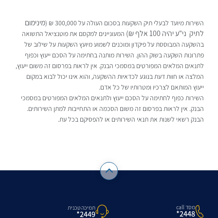
מינימום
השירות מיועד לבעלי תיק השקעות בסכום העולה על 300,000 ₪ (
לתיק ני"ע יהיה 100 אלף ₪)
המעוניינים למקסם את פוטנציאל התשואה
בהשקעה המבוססת על פיקדון ומוכנים לשמוע מיועץ השקעות על שילוב של
פתרונות השקעה בשוק ההון. השירות מותנה בחתימה על הסכם ייעוץ וכפוף
לתנאים המלאים המפורטים במסמכי הבנק. אין לראות בפרסום זה משום ייעוץ,
המלצה או חוות דעת בנוגע לכדאיות ההשקעה, והוא אינו יכול לבוא במקום
ייעוץ המותאם לצרכיו ומטרותיו של כל אדם.
השירות כפוף לחתימה על הסכם ייעוץ ולתנאים המלאים המפורטים במסמכי
הבנק. אין לראות בפרסום זה משום הסכמה או התחייבות למתן השירותים.
הבנק רשאי לשנות את תנאי השירותים או להפסיקם בכל עת.
מסד call
תמיכה טכנית
2448*
2449*