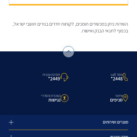
השירות ניתן במכשירים תומכים, לקוחות יחידים בגירים תושבי ישראל,
בכפוף לתנאי הבנק ואישורו.
מסד call
תמיכה טכנית
2448*
2449*
איתור
הצהרת והסדרי
סניפים
נגישות
מוצרים ושירותים