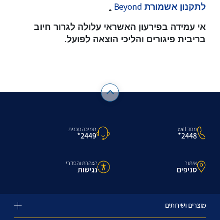
Beyond
לתקנון אשמורת
.
אי עמידה בפירעון האשראי עלולה לגרור חיוב
בריבית פיגורים והליכי הוצאה לפועל.
מסד call
תמיכה טכנית
2448*
2449*
איתור
הצהרת והסדרי
סניפים
נגישות
מוצרים ושירותים