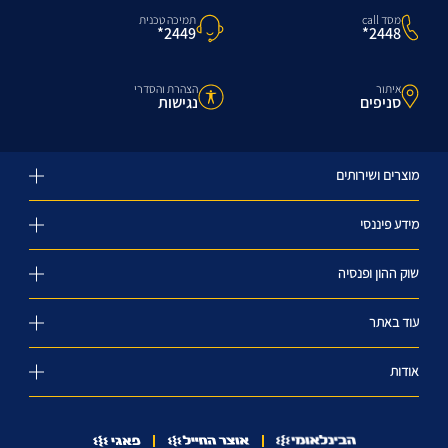
מסד call
תמיכה טכנית
2448*
2449*
איתור
הצהרת והסדרי
סניפים
נגישות
מוצרים ושירותים
מידע פיננסי
שוק ההון ופנסיה
עוד באתר
אודות