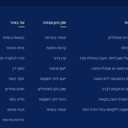
סי
שוק ההון ופנסיה
עוד באתר
ות ומסלולים
מסחר בבורסה
בנקאות בטוחה
מלות
קרנות נאמנות
פניות הציבור
לי מוגבלויות- הטבה בעמלת פקיד
קרן גידור
פניה לביקורת הפנ
א תנועה או שבעליו נפטרו
ייעוץ פנסיוני
פסקי דין
ת בחשבונות ללא תנועה
ייעוץ וליווי השקעות
הקוד האתי
ני פרויקטים לבניה
שוק ההון למתחילים
חוזים אחידים
תעודת זהות בנקאית
ניהול תיקי השקעות
מידע כספי
קעה ללקוחות בעלי יתרת זכות
מסחר במניות
תנאי שימוש
מדיניות פרטיות