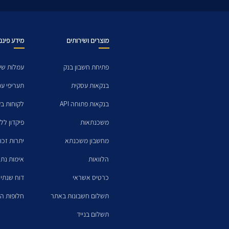
מוצרים ושירותים
מידע פיננ
פתיחת חשבון בנק
עמלות שיר
בנקאות עסקית
תעריפי ע
בנקאות פתוחה API
לקוחות בע
משכנתאות
פיקדון לל
מחשבון משכנתא
יתרות זכו
הלוואות
אימות נתו
כרטיס אשראי
דוח שנתי 
תשלום חשבונות באתר
חלופות הש
תשלום בנייד