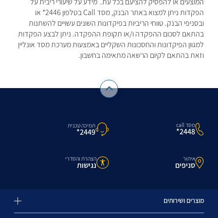
המוצעים או להפסיק להציעם בכל עת. מידע על שיעורי ריבית על
הפקדות ניתן למצוא באתר הבנק, מסד Call בטלפון 2446* או
ובסניפי הבנק. טווחי הריביות בפיקדונות השונים עשויים להשתנות
בהתאם לסכום ההפקדה ו/או תקופת ההפקדה. ניתן לבצע הפקדות
למגוון הפיקדונות והחסכונות השקליים באמצעות מערכת מסד אונליין
וזאת בהתאם לקיום הרשאה מתאימה בחשבון.
מסד call
תמיכה טכנית
2448*
2449*
איתור
הצהרת והסדרי
סניפים
נגישות
מוצרים ושירותים